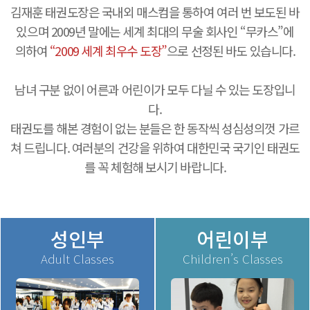
김재훈 태권도장은 국내외 매스컴을 통하여 여러 번 보도된 바
있으며 2009년 말에는 세계 최대의 무술 회사인 “무카스”에
의하여
“2009 세계 최우수 도장”
으로 선정된 바도 있습니다.
남녀 구분 없이 어른과 어린이가 모두 다닐 수 있는 도장입니
다.
태권도를 해본 경험이 없는 분들은 한 동작씩 성심성의껏 가르
쳐 드립니다. 여러분의 건강을 위하여 대한민국 국기인 태권도
를 꼭 체험해 보시기 바랍니다.
성인부
어린이부
Adult Classes
Children’s Classes