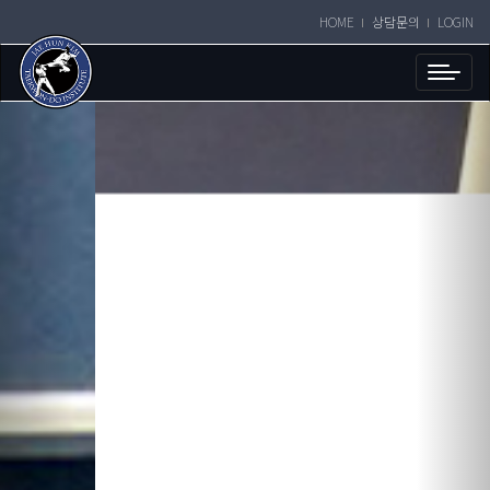
HOME
상담문의
LOGIN
Toggl
navig